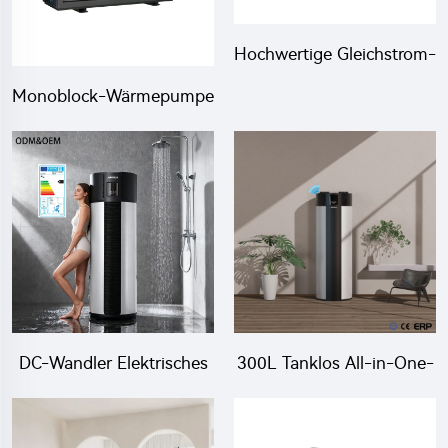
Hochwertige Gleichstrom-
Wechselrichter-
Monoblock-Wärmepumpe
Wärmepumpe Monoblock
18kw DC-Wandler
Wasserheizer
DC-Wandler Elektrisches
300L Tanklos All-in-One-
All-in-one-Luft-zu-
Wasserkocher Elektrische
Wasser-
Luftquelle