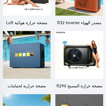
مصدر الهواء R32 Inverter
مضخة حرارة هوائية Luft
Air To Water مدفأة حمام
wasser مدفأة مياه لحمام
السباحة 20kw WIFI
السباحة
مضخة حرارة المسبح R290
مضخة حرارية لحمامات
من الهواء إلى الماء
السباحة تعمل بالهواء، بحجم
صغير بدون غاز، موديل 454B