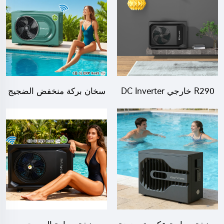
R290 خارجي DC Inverter
سخان بركة منخفض الضجيج
مضخة حرارة مسبح مصدر
بمضخة حرارية محمولة
الهواء