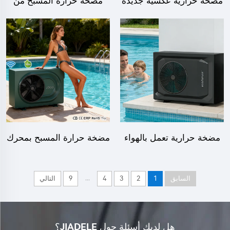
مضخة حرارية عكسية جديدة
مضخة حرارة المسبح من
الطاقة، موديل 454B، من
الهواء إلى الماء 13KW
الهواء إلى الماء، مع دعم
بمحرك تغيير
تقنية الواي فاي
مضخة حرارية تعمل بالهواء
مضخة حرارة المسبح بمحرك
ومزودة بتقنية التيار المستمر
تغيير التيار المباشر
(DC)، موثوقة وعالية الكفاءة
...
السابق
1
2
3
4
9
التالي
في درجات الحرارة المرتفعة
للاستخدام المنزلي، وتستخدم
غاز التبريد R290
هل لديك أسئلة حول JIADELE؟