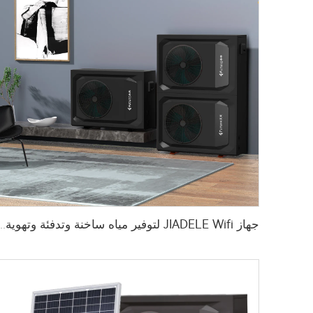
جهاز JIADELE Wifi لتوفير مياه ساخنة وتدفئة وتهوية باستخدام مضخة حرارة أحادية الكتل