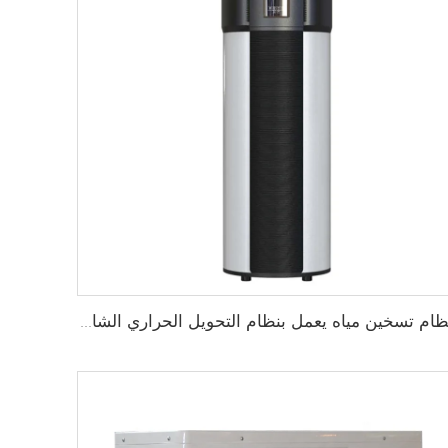
نظام تسخين مياه يعمل بنظام التحويل الحراري الشامل مع شهادة WaterMark