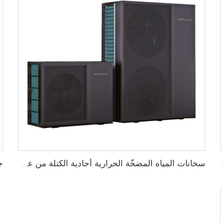
لمستشفيات والمدارس
سخانات المياه المضخّة الحرارية أحادية الكتلة من علامة ECOFUTURE العاملة بغاز R290 مع محول تردد