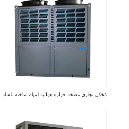
مُحَوِّل تجاري مضخة حرارة هوائية لمياه ساخنة للفنادق وا