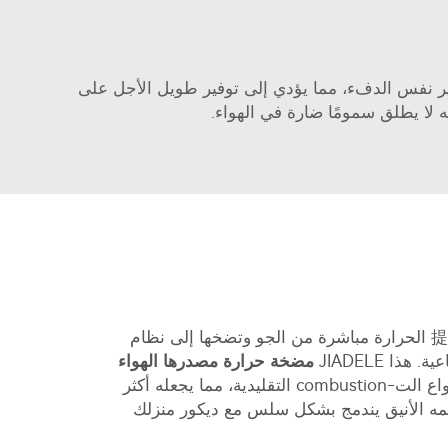
اقة أقل لتوفير نفس الدفء، مما يؤدي إلى توفير طويل الأجل على
نه لا يطلق سمومًا ضارة في الهواء.
التكنولوجيا الابتكارية لـ abc ت提取 الحرارة مباشرة من الجو وتضخها إلى نظام
ذا JIADELE
مضخة حرارة مصدرها الهواء
يقلل الحاجة لأنواع الت-combustion التقليدية، مما يجعله أكثر
يمه الأنيق يندمج بشكل سلس مع ديكور منزلك