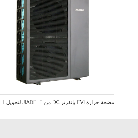
مضخة حرارة EVI بإنفرتر DC من JIADELE لتحويل الهواء إلى ماء لتدفئة وتبريد المنازل 