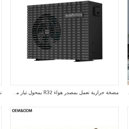
ة R290 التي تعمل على تحويل الهواء إلى ماء
مضخة حرارية تعمل بمصدر هواء R32 بمحول تيار مستمر كهربائي