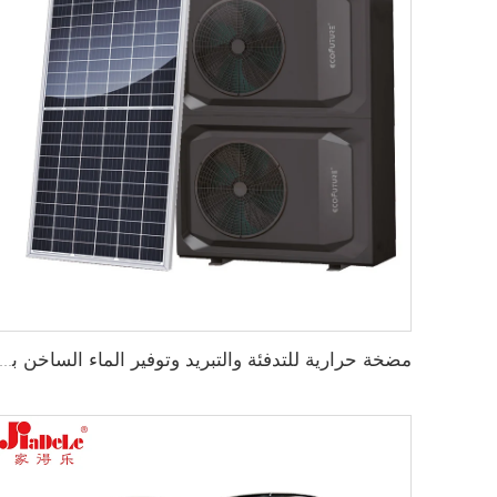
مضخة حرارية للتدفئة والتبريد وتوفير الماء الساخن باستخدام طاقة شمسية من مصدر ه