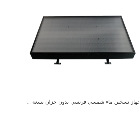
جهاز تسخين ماء شمسي فرنسي بدون خزان بسعة 200 لتر من JIADELE