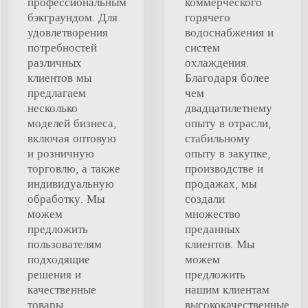
профессиональным
коммерческого
бэкграундом. Для
горячего
удовлетворения
водоснабжения и
потребностей
систем
различных
охлаждения.
клиентов мы
Благодаря более
предлагаем
чем
несколько
двадцатилетнему
моделей бизнеса,
опыту в отрасли,
включая оптовую
стабильному
и розничную
опыту в закупке,
торговлю, а также
производстве и
индивидуальную
продажах, мы
обработку. Мы
создали
можем
множество
предложить
преданных
пользователям
клиентов. Мы
подходящие
можем
решения и
предложить
качественные
нашим клиентам
товары,
высококачественные