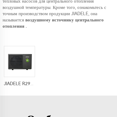
тепловых насосов для центрального отопления
воздушной температуры. Кроме того, ознакомьтесь с
точным производством продукции JIADELE, она
называется
воздушному источнику центрального
отопления
.
JIADELE R290 Полностью DC Инверторный Тепловой Насос для Отопления, Охлаждения и Подогрева Горячей Воды для Центрального Отопления Системы Air to Water Heatpump System pompa ciepla