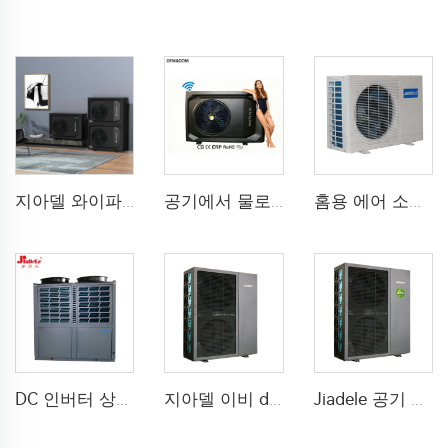
지아델 와이파이 DHW 난방 냉각 핫 펌프 공기 물 펌프 시플라 공기 소스 힐 펌프 모놀블록 r290 공기에서 물 온도 펌프
공기에서 물로 R290 수영장 열펌프 온수기
홈용 에어 소스 에어투워터 히트펌프
DC 인버터 상업용 온수기 히트펌프 공기에서 물로 호텔 병원 학교용
지아델 이비 dc 인버터 열 펌프 공기에서 물 열 펌프 집용 난방 냉각 및 가정용 뜨거운 물 열 펌프 r290
Jiadele 공기 출력 열 펌프 공기에서 물 75C 펌프 ciepa r290 전 전류 변압 단층 열 펌프 스마트 가정용 온도