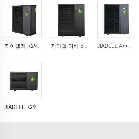
지아델레 R290 evi 10kw 20kw dc 인버터 공기에서 물 온도 펌프 에어컨 모노블록 펌프
지아델 이비 dc 인버터 공기에서 물 온도 펌프 스테인리스 스틸 저장 전기 온도 가열기 독립적 인 rv ac 열 펌프 r290
JIADELE A+++ 열펌프 R290 10kw 열펌프 모노블록 공기에서 물로 열펌프 온수기 Wi-Fi 제어 기능 포함
JIADELE R290 전체 DC 인버터 난방 냉방 온수 히트펌프 중앙 가정 난방 공기에서 물 히트펌프 시스템 pompa ciepla