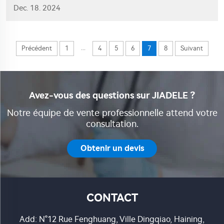
Dec. 18. 2024
intact.
...
Précédent
1
4
5
6
7
8
Suivant
Avez-vous des questions sur JIADELE ?
Notre équipe de vente professionnelle attend votre
consultation.
Obtenir un devis
CONTACT
Add: N°12 Rue Fenghuang, Ville Dingqiao, Haining,