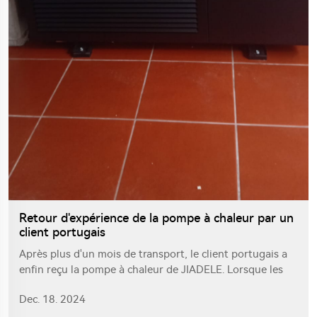
Retour d'expérience de la pompe à chaleur par un
client portugais
Après plus d'un mois de transport, le client portugais a
enfin reçu la pompe à chaleur de JIADELE. Lorsque les
marchandises sont arrivées, l'emballage extérieur était
Dec. 18. 2024
intact.