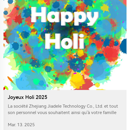
Joyeux Holi 2025
La société Zhejiang Jiadele Technology Co., Ltd. et tout
son personnel vous souhaitent ainsi qu'à votre famille
un Holi plein de joie avec des souvenirs sucrés à chérir.
Mar. 13. 2025
Puisse votre temps passé avec vos proches être