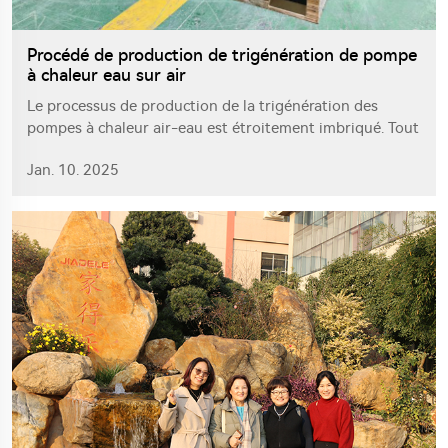
Procédé de production de trigénération de pompe
à chaleur eau sur air
Le processus de production de la trigénération des
pompes à chaleur air-eau est étroitement imbriqué. Tout
d'abord, les matériaux sont soigneusement sélectionnés.
Jan. 10. 2025
Un métal de haute qualité est utilisé pour le corps de
l'unité extérieure afin de garantir une durabilité. Les
matériaux d'échange de chaleur, tels que les tubes en
cuivre et les ailettes, sont rigoureusement inspectés
avant d'entrer sur le site.