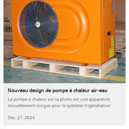
Nouveau design de pompe à chaleur air-eau
La pompe à chaleur sur la photo est une apparence
nouvellement conçue pour le système trigénération
R290. Elle utilise une couleur orange vif et présente un
Dec. 27. 2024
design novateur et unique. Cette pompe à chaleur est
spécialement préparée pour le salon ISH en Allemagne