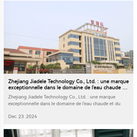
en mars 2025, dans l'espoir d'attirer l'attention des
différents commerçants et d'élargir les canaux de vente
en Europe.
Zhejiang Jiadele Technology Co., Ltd. : une marque
exceptionnelle dans le domaine de l'eau chaude et
du chauffage
Zhejiang Jiadele Technology Co., Ltd. : une marque
exceptionnelle dans le domaine de l'eau chaude et du
chauffage. Zhejiang Jiadeler Technology Co., Ltd., une
Dec. 23. 2024
entreprise leader qui s'est profondément engagée dans
l'industrie de l'eau chaude, du chauffage et de la
climatisation pendant vingt ans, offre des solutions