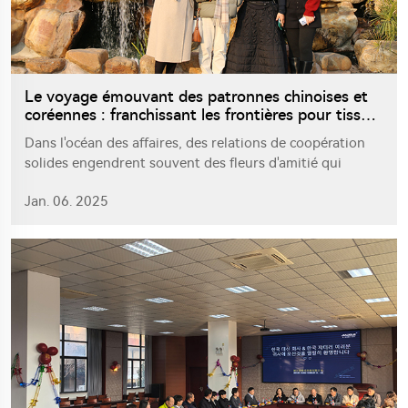
Le voyage émouvant des patronnes chinoises et
coréennes : franchissant les frontières pour tisser
des liens d'amitié
Dans l'océan des affaires, des relations de coopération
solides engendrent souvent des fleurs d'amitié qui
réchauffent le cœur des gens. C'est le cas de notre
Jan. 06. 2025
patronne et des patronnes clientes coréennes. Elles ont
franchi les frontières, surmonté les différences
culturelles et forgé une amitié profonde. Récemment, les
patronnes clientes coréennes sont venues en Chine en
groupe, entamant un voyage merveilleux combinant
visites d'entreprises, échanges approfondis, expériences
culinaires et exploration touristique, ajoutant une
touche forte à la coopération entre les entreprises
chinoises et coréennes.