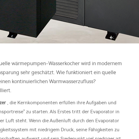
uelle
wärmepumpen-Wasserkocher wird in modernem
quelle
sparung sehr geschätzt. Wie funktioniert ein
inen kontinuierlichen Warmwasserzufluss?
iert.
zer
, die Kernkomponenten erfüllen ihre Aufgaben und
rtreise" zu starten. Als Erstes tritt der Evaporator in
 der Luft steht. Wenn die Außenluft durch den Evaporator
sigkeitssystem mit niedrigem Druck, seine Fähigkeiten zu
enschaften aufweist und sein Siedepunkt viel niedriger ist