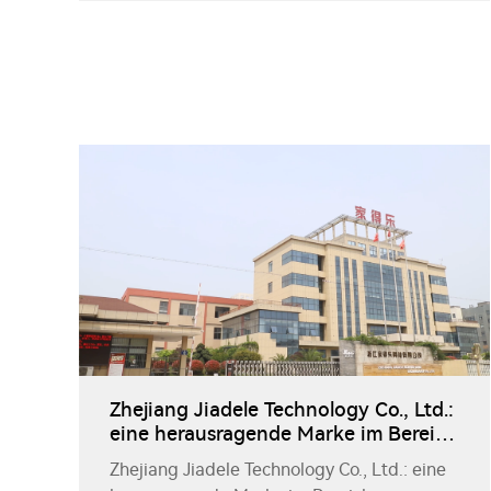
koreanischen Kundinnen. Sie überschritten
Grenzen, durchbrachen kulturelle
Unterschiede und schmiedeten eine tiefe
Freundschaft. Kürzlich kamen die
koreanischen Kundinnen nach China, um
eine wunderbare Reise zu beginnen, die
Unternehmensbesuche, tiefgehende
Austausche, kulinarische Erfahrungen und
Reiseerforschungen verbindet, was der
Zusammenarbeit zwischen chinesischen
und koreanischen Unternehmen eine starke
Note hinzufügt.
Zhejiang Jiadele Technology Co., Ltd.:
eine herausragende Marke im Bereich
Heißwasser und Heizung
Zhejiang Jiadele Technology Co., Ltd.: eine