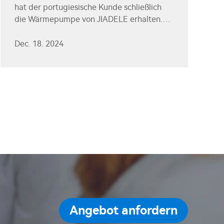
hat der portugiesische Kunde schließlich
die Wärmepumpe von JIADELE erhalten.
Als die Ware ankam, war die äußere
Verpackung unbeschädigt.
Dec. 18. 2024
Angebot anfordern