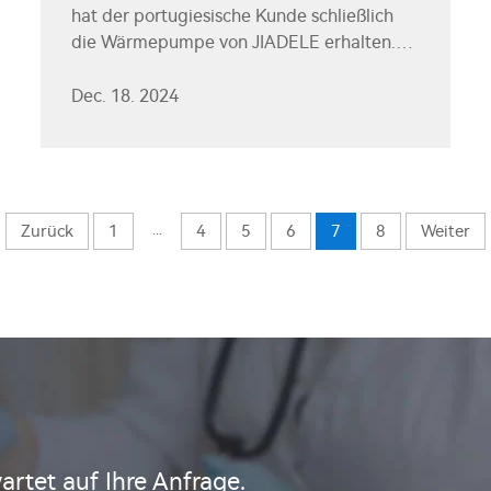
hat der portugiesische Kunde schließlich
die Wärmepumpe von JIADELE erhalten.
Als die Ware ankam, war die äußere
Verpackung unbeschädigt.
Dec. 18. 2024
...
Zurück
1
4
5
6
7
8
Weiter
artet auf Ihre Anfrage.