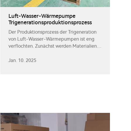
Luft-Wasser-Wärmepumpe
Trigenerationsproduktionsprozess
Der Produktionsprozess der Trigeneration
von Luft-Wasser-Wärmepumpen ist eng
verflochten. Zunächst werden Materialien
sorgfältig ausgewählt. Hochwertiges Metall
wird für den Außenkörper eingesetzt, um
Jan. 10. 2025
die Haltbarkeit zu gewährleisten.
Wärmetauschermaterialien wie Kupferrohre
und Flossen werden streng überprüft,
bevor sie auf den Bauplatz gelangen.