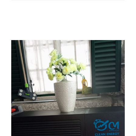
Südkorea. Ihr gesamtes Team überschritt
die Grenzen und startete einen sinnvollen
Besuch und Austauschtrip, was neue
Energie und Chancen in die
Zusammenarbeit beider Seiten einbringt.