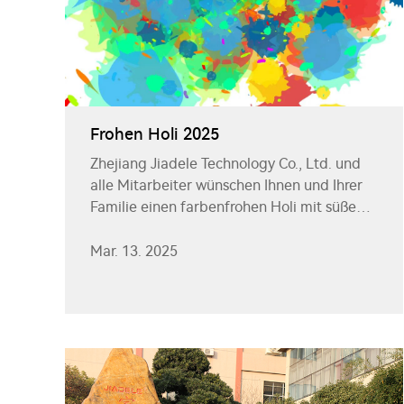
Frohen Holi 2025
Zhejiang Jiadele Technology Co., Ltd. und
alle Mitarbeiter wünschen Ihnen und Ihrer
Familie einen farbenfrohen Holi mit süßen
Erinnerungen. Mögen Sie wundervolle
Momente mit Ihren Liebsten erleben.
Mar. 13. 2025
Frohen Holi 2025!