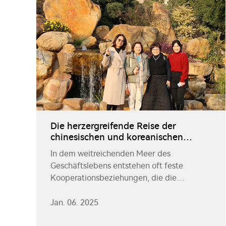
Die herzergreifende Reise der
chinesischen und koreanischen
Chefinnen: Grenzen überschreiten
In dem weitreichenden Meer des
und Freundschaft pflegen
Geschäftslebens entstehen oft feste
Kooperationsbeziehungen, die die
Freundschaftsblumen erblühen lassen, die
die Herzen der Menschen wärmen. So ist es
Jan. 06. 2025
auch bei unserer Chefin und den