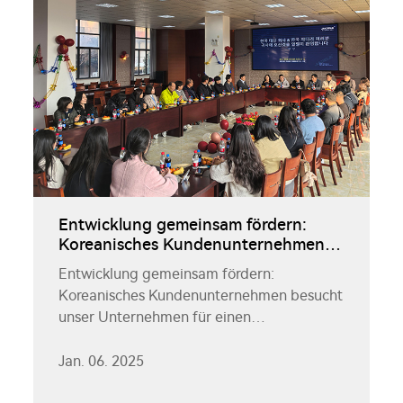
Entwicklung gemeinsam fördern:
Koreanisches Kundenunternehmen
besucht unser Unternehmen für
Entwicklung gemeinsam fördern:
einen Austauschbesuch
Koreanisches Kundenunternehmen besucht
unser Unternehmen für einen
Austauschbesuch. Neulich empfing unser
Unternehmen eine Gruppe besonderer
Jan. 06. 2025
Gäste - einen kooperativen Kunden aus