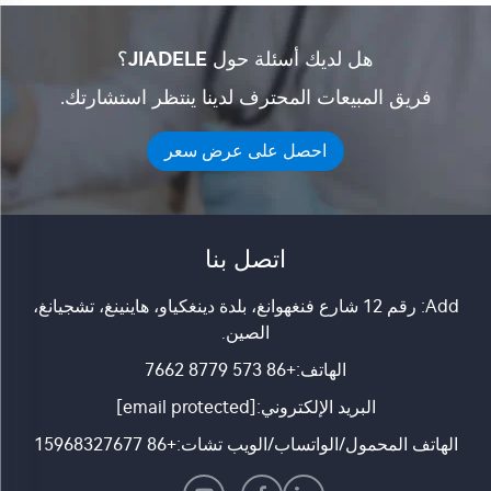
هل لديك أسئلة حول JIADELE؟
فريق المبيعات المحترف لدينا ينتظر استشارتك.
احصل على عرض سعر
اتصل بنا
Add: رقم 12 شارع فنغهوانغ، بلدة دينغكياو، هاينينغ، تشجيانغ،
الصين.
الهاتف:
+86 573 8779 7662
البريد الإلكتروني:
[email protected]
الهاتف المحمول/الواتساب/الويب تشات:
+86 15968327677