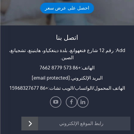
احصل على عرض سعر
اتصل بنا
Add: رقم 12 شارع فنغهوانغ، بلدة دينغكياو، هاينينغ، تشجيانغ،
الصين.
الهاتف:
+86 573 8779 7662
البريد الإلكتروني:
[email protected]
الهاتف المحمول/الواتساب/الويب تشات:
+86 15968327677
رابط الموقع الإلكتروني