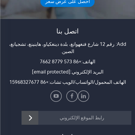
احصل على عرض سعر
اتصل بنا
Add: رقم 12 شارع فنغهوانغ، بلدة دينغكياو، هاينينغ، تشجيانغ،
الصين.
الهاتف:
+86 573 8779 7662
البريد الإلكتروني:
[email protected]
الهاتف المحمول/الواتساب/الويب تشات:
+86 15968327677
رابط الموقع الإلكتروني