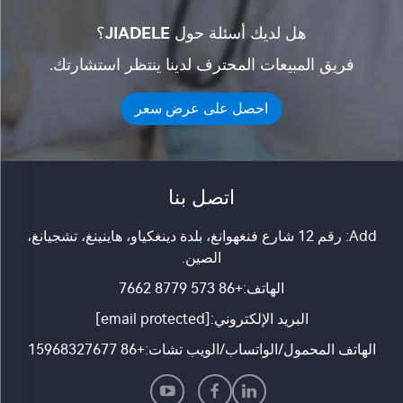
هل لديك أسئلة حول JIADELE؟
فريق المبيعات المحترف لدينا ينتظر استشارتك.
احصل على عرض سعر
اتصل بنا
Add: رقم 12 شارع فنغهوانغ، بلدة دينغكياو، هاينينغ، تشجيانغ،
الصين.
الهاتف:
+86 573 8779 7662
البريد الإلكتروني:
[email protected]
الهاتف المحمول/الواتساب/الويب تشات:
+86 15968327677