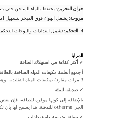
خزان التخزين:
يحتفظ بالماء الساخن حتى يتم
مروحة:
يشغل الهواء فوق المبخر لتسهيل ام
4.
التحكم:
تشمل العدادات واللوحات التحكمية
المزايا
✓ أكثر كفاءة في استهلاك الطاقة
أ
جميع أنظمة مكيفات المياه الساخنة بالطاق
3 مرات
مقارنةً بمكيفات المياه التقليدية. و
✓ صديقة للبيئة
بالإضافة إلى كونها موفرة للطاقة، فإن بعض
الجيothermal للتدفئة. هذا يسمح لها بأن تكون مستقلة عن الوقود الأحفوري وتكاليفه المرتبطة به.
✓ حوافز ضريبية واستردادات