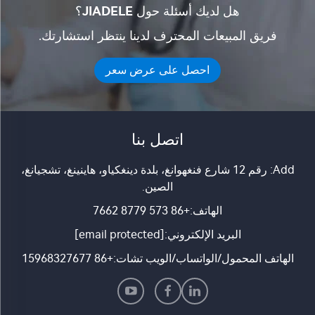
هل لديك أسئلة حول JIADELE؟
فريق المبيعات المحترف لدينا ينتظر استشارتك.
احصل على عرض سعر
اتصل بنا
Add: رقم 12 شارع فنغهوانغ، بلدة دينغكياو، هاينينغ، تشجيانغ،
الصين.
الهاتف:
+86 573 8779 7662
البريد الإلكتروني:
[email protected]
الهاتف المحمول/الواتساب/الويب تشات:
+86 15968327677