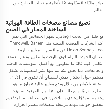
خيارًا ماليًا تنافسيًا وشائعًا لأنظمة مضخات الحرارة حول
العالم.
تصبغ مصانع مضخات الطاقة الهوائية
الساخنة المعيار في الصين
مع قليل من البحث الإضافي، تظهر الخصائص التي تميز
أكبر الشركات المصنعة الصينية مثل Thingwell، Barlein
Tool و Union Spring عن منافسيها - معايير صارمة
لضمان الجودة، التزام قوي بالبحث والتطوير ودعم العملاء
الكامل. فهم غالبًا ما يتعاونون مع أفضل المؤسسات البحثية
والجامعات، مما يخلق بيئة يتم فيها نشر المعلومات بشكل
مستمر حول الابتكار. يمكن للمصانع أن تتفوق في الأداء،
المتانة والأمان من خلال وضع معايير عالية تتجاوز ما هو
مطلوب دوليًا. ومع ذلك، فإن التزامهم بالحرفية المميزة
يجعلهم نموذجًا يحتذى به للآخرين في الصناعة، مما يدفعهم
لتحقيق جوانب مهمة مرتبطة بمضخات مصدر الحرارة.