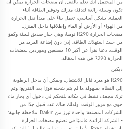
من المحتمل أنك تعلم بالفعل أن مضخات الحرارة يمكن أن
تكون وسيلة رائعة لتدفئة منزلك وتوفير الطاقة أثناء
العملية. بشكل أساسي، تعمل بناءً على مبدأ نقل الحرارة
من الهواء أو الأرض أو الماء وإطلاقها داخل المنزل.
مضخات الحرارة R290 نوميا، وهي خيار صديق للبيئة وكفؤ
من حيث استهلاك الطاقة. إذن دون إضاعة المزيد من
الوقت، دعنا نقرأ عن أكبر 10 مصنعين وموردين لمضخات
الحرارة R290 في هذه المقالة.
ديكين
R290 هو مبرد قابل للاشتعال، ويمكن أن يدخل الرطوبة
إلى النظام بسهولة ما لم يتم شحنه فورًا بعد التفريغ؛ وتم
ترك مجفف نشط في مكانه للتحكم في دخول أي بخار ماء
جوي مع مرور الوقت. ولذلك هناك عدد قليل جدًا من
الشركات المصنعة: واحدة تبرز من Daikin. ملاحظة جانبية:
- الشركة الرائدة عالميًا في تصنيع مضخات الحرارة
باستخدام R290، لأنها تتمتع بمستويات عالية [...] الشركة