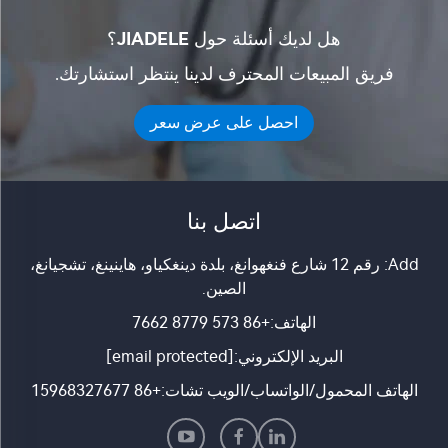
هل لديك أسئلة حول JIADELE؟
فريق المبيعات المحترف لدينا ينتظر استشارتك.
احصل على عرض سعر
اتصل بنا
Add: رقم 12 شارع فنغهوانغ، بلدة دينغكياو، هاينينغ، تشجيانغ،
الصين.
الهاتف:
+86 573 8779 7662
البريد الإلكتروني:
[email protected]
الهاتف المحمول/الواتساب/الويب تشات:
+86 15968327677