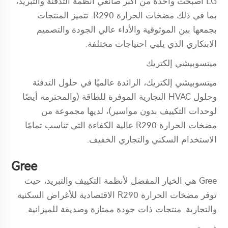
LG أصبحت واحدة من أكبر صانعي أنظمة التدفئة والتبريد،
بما في ذلك مضخات الحرارة R290. تتميز المنتجات
بجمعها بين الموثوقية والأداء عالي الجودة والتصميم
الابتكاري الذي يلبي احتياجات مختلفة.
ميتسوبيشي إلكتريك
ميتسوبيشي إلكتريك، الرائدة عالميًا في حلول التدفئة
وحلول HVAC التجارية الموفرة للطاقة (والمحترمة أيضًا
لوحدات التكييف بدون مواسير)، لديها مجموعة من
مضخات الحرارة R290 عالية الكفاءة التي تناسب تمامًا
الاستخدام السكني والتجاري الخفيف.
Gree
Gree هي الخيار المفضل لأنظمة التكييف والتبريد، حيث
توفر مضخات الحرارة R290 الاقتصادية للأغراض السكنية
والتجارية. منتجات ذات جودة ممتازة وصديقة للميزانية.