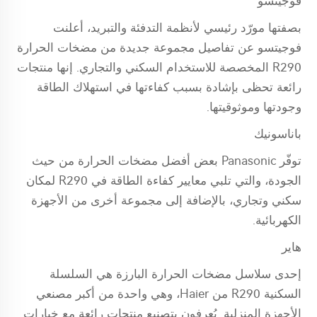
فوجيتسو
بصفتها مورّد رئيسي لأنظمة التدفئة والتبريد، أعلنت
فوجيتسو عن تفاصيل مجموعة جديدة من مضخات الحرارة
R290 المخصصة للاستخدام السكني والتجاري. إنها منتجات
رائعة تحظى بإشادة بسبب كفاءتها في استهلاك الطاقة
وجودتها وموثوقيتها.
باناسونيك
توفّر Panasonic بعض أفضل مضخات الحرارة من حيث
الجودة، والتي تلبي معايير كفاءة الطاقة في R290 لمكان
سكني وتجاري، بالإضافة إلى مجموعة أخرى من الأجهزة
الكهربائية.
هاير
إحدى سلاسل مضخات الحرارة البارزة هي السلسلة
السكنية R290 من Haier، وهي واحدة من أكبر مصنعي
الأجهزة المنزلية. يُعرفون بتصنيع منتجات رائعة مع خيارات