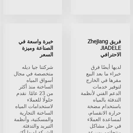
فريق Zhejiang
خبرة واسعة في
JIADELE
الصناعة وميزة
الاحترافي
السعر
لديها أيضًا فرق
شركتنا جيا ديله
خبراء ما بعد البيع
متخصصة في مجال
مقرها في الخارج
أسواق المياه
لتوفير خدمات
الساخنة منذ أكثر
الدعم الفني لأنظمة
من 23 عامًا. نقدم
التدفئة بالمياه
حلولًا للعملاء
باستخدام مضخة
لاستخدامات المياه
حرارة الانقسام،
الساخنة التجارية
لمساعدة العملاء
والمسكنية، وأنظمة
في حل مشاكل
التبريد والتدفئة.
منتجاتهم بسرعة.
الشركة لديها أكثر