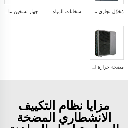
مُحَوِّل تجاري مضخة حرارة هوائية لمياه ساخنة للفنادق والمستشفيات والمدارس
سخانات المياه المضخّة الحرارية أحادية الكتلة من علامة ECOFUTURE العاملة بغاز R290 مع محول تردد
جهاز تسخين ماء شمسي فرنسي بدون خزان بسعة 200 لتر من JIADELE
مضخة حرارة EVI بإنفرتر DC من JIADELE لتحويل الهواء إلى ماء لتدفئة وتبريد المنازل ومياه الشرب R290
مزايا نظام التكييف
الانشطاري المضخة