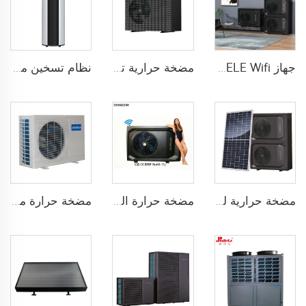
جهاز JIADELE Wifi لتوفير مياه ساخنة وتدفئة وتهوية باستخدام مضخة حرارة أحادية الكتلة R290 التي تعمل على تحويل الهواء إلى ماء
مضخة حرارية تعمل بمصدر هواء R32 بمحول تيار مستمر كهربائي
نظام تسخين مياه يعمل بنظام التحويل الحراري الشامل مع شهادة WaterMark
مضخة حرارية للتدفئة والتبريد وتوفير الماء الساخن باستخدام طاقة شمسية من مصدر هواء R32
مضخة حرارة المسبح R290 من الهواء إلى الماء
مضخة حرارة من مصدر الهواء للمنازل