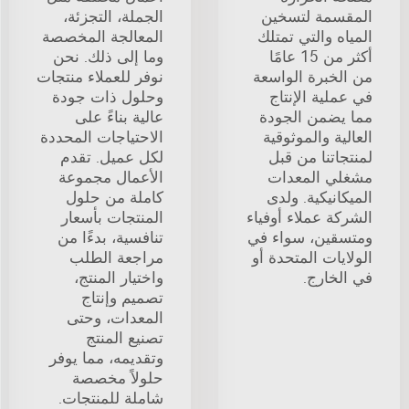
المقسمة لتسخين
الجملة، التجزئة،
المياه والتي تمتلك
المعالجة المخصصة
أكثر من 15 عامًا
وما إلى ذلك. نحن
من الخبرة الواسعة
نوفر للعملاء منتجات
في عملية الإنتاج
وحلول ذات جودة
مما يضمن الجودة
عالية بناءً على
العالية والموثوقية
الاحتياجات المحددة
لمنتجاتنا من قبل
لكل عميل. تقدم
مشغلي المعدات
الأعمال مجموعة
الميكانيكية. ولدى
كاملة من حلول
الشركة عملاء أوفياء
المنتجات بأسعار
ومتسقين، سواء في
تنافسية، بدءًا من
الولايات المتحدة أو
مراجعة الطلب
في الخارج.
واختيار المنتج،
تصميم وإنتاج
المعدات، وحتى
تصنيع المنتج
وتقديمه، مما يوفر
حلولاً مخصصة
شاملة للمنتجات.