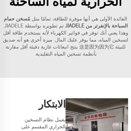
الحرارية لمياه الساخنة
الفائدة الأولى هي أنها موفرة للطاقة، تمامًا مثل
مُسخن حمام
السباحة بالإنفرتر من JIADELE
تم تطويره بواسطة JIADELE.
وهذا يعني أنك توفر في فواتير الكهرباء لأنه يستخدم طاقة أقل
لتسخين المياه، مما يوفر عليك المال. ميزة أخرى هو أنه صديق
للبيئة.这是因为因为它 ينتج انبعاثات غازية دفيئة أقل مقارنة
بأنظمة تسخين المياه التقليدية.
الابتكار
يعمل نظام التسخين
الحراري المقسم على