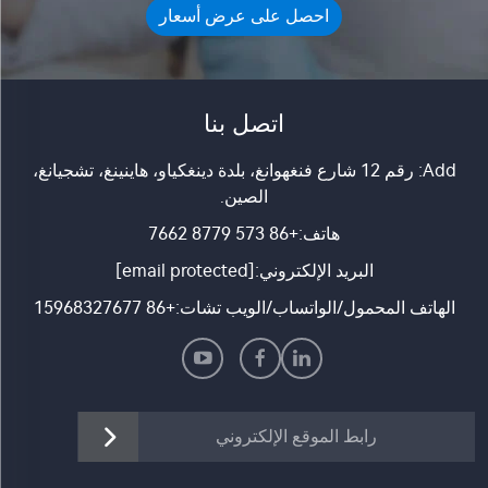
احصل على عرض أسعار
اتصل بنا
Add: رقم 12 شارع فنغهوانغ، بلدة دينغكياو، هاينينغ، تشجيانغ،
الصين.
هاتف:
+86 573 8779 7662
البريد الإلكتروني:
[email protected]
الهاتف المحمول/الواتساب/الويب تشات:
+86 15968327677
رابط الموقع الإلكتروني