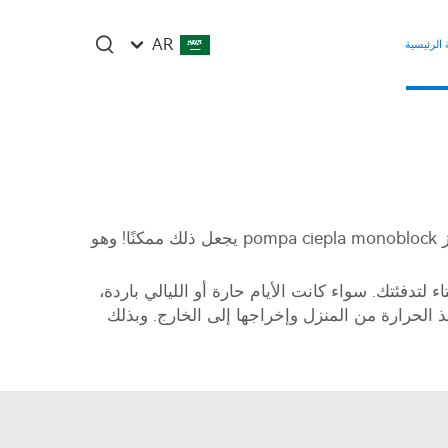
AR
الرئيسية
هل منزلك دافئ ومدعو لكل عام؟ فقط تخيل... دافئ ومريح في الشتاء وبارد كالخيار خلال أيام الصيف الحارة. حسنًا، جهاز pompa ciepla monoblock يجعل ذلك ممكنًا! وهو
دفئتك. سواء كانت الأيام حارة أو الليالي باردة،
الحرارة من المنزل وإخراجها إلى الخارج. وبذلك