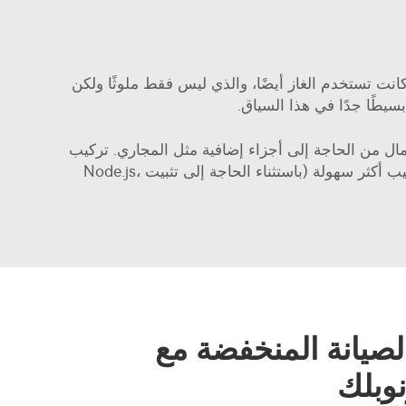
ي كانت تستخدم الغاز أيضًا، والذي ليس فقط ملوثًا ولكن
يطًا جدًا في هذا السياق.
لمال من الحاجة إلى أجزاء إضافية مثل المجاري. تركيب
نظام المجاري - المجاري هي أمر معقد - إنها عبارة عن أنابيب طويلة تنقل الهواء حول منزلك. وهذا يجعل عملية التركيب أكثر سهولة (باستثناء الحاجة إلى تثبيت Node.js،
لصيانة المنخفضة مع
وبلك