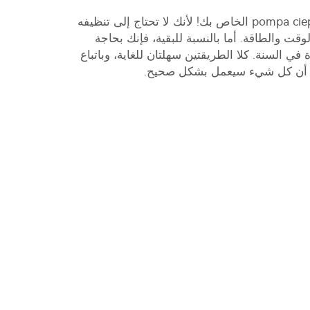
نظف أيضًا جهاز pompa ciepla monoblock الخاص بك! لأنك لا تحتاج إلى تنظيفه
وقت والطاقة. أما بالنسبة للبقية، فإنك بحاجة
 في السنة. كلا الطريقتين سهلتان للغاية، وباتباع
من أن كل شيء سيعمل بشكل صحيح.