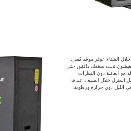
pompa ciepla monobloc بذلك. خلال الشتاء، توفر موقد مُعنى
يعيشون تحت سقفك دافئين حتى
لة مع العائلة دون النظرات
خل المنزل خلال الصيف. عندها
في الليل دون حرارة ورطوبة.