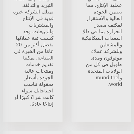
عملية الإنتاج، مما
التبريد والتدفئة.
يضمن الجودة
تمتلك الشركة خبرة
العالية والاستقرار
قوية في الإنتاج
لمكثف مصدر
والمشتريات
الحرارة بما في ذلك
والمبيعات، وقد
المعدات الميكانيكية
كسبت ثقة عملائها
والمشغلين.
بفضل أكثر من 20
وللشركة عملاء
عامًا من الخبرة في
موثوقون ومدى
الصناعة. يمكننا
طويل في كل من
تقديم خدمات
الولايات المتحدة
ومنتجات عالية
وأround the
الجودة بأسعار
world.
معقولة تناسب
احتياجاتك سواء
كانت شراءً كبيرًا أو
إنتاجًا عاديًا.