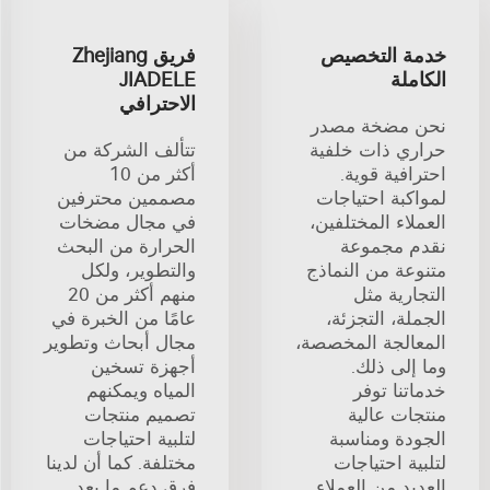
خدمة التخصيص
فريق Zhejiang
الكاملة
JIADELE
الاحترافي
نحن مضخة مصدر
حراري ذات خلفية
تتألف الشركة من
احترافية قوية.
أكثر من 10
لمواكبة احتياجات
مصممين محترفين
العملاء المختلفين،
في مجال مضخات
نقدم مجموعة
الحرارة من البحث
متنوعة من النماذج
والتطوير، ولكل
التجارية مثل
منهم أكثر من 20
الجملة، التجزئة،
عامًا من الخبرة في
المعالجة المخصصة،
مجال أبحاث وتطوير
وما إلى ذلك.
أجهزة تسخين
خدماتنا توفر
المياه ويمكنهم
منتجات عالية
تصميم منتجات
الجودة ومناسبة
لتلبية احتياجات
لتلبية احتياجات
مختلفة. كما أن لدينا
العديد من العملاء.
فرق دعم ما بعد