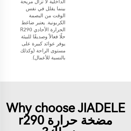
الداخلية لا تزال مريحة
بينما يقلل في نفس
الوقت من البصمة
الكربونية. يعتبر ضاغط
الحرارة الأحادي R290
حلًا فعالاً وصديقًا للبيئة
يوفر عوائد كبيرة على
مستوى الراحة (وكذلك
بالنسبة للأعمال).
Why choose JIADELE
مضخة حرارة r290