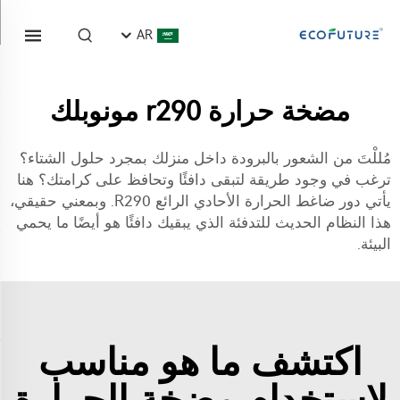
AR
مضخة حرارة r290 مونوبلك
مُللْتَ من الشعور بالبرودة داخل منزلك بمجرد حلول الشتاء؟
ترغب في وجود طريقة لتبقى دافئًا وتحافظ على كرامتك؟ هنا
يأتي دور ضاغط الحرارة الأحادي الرائع R290. وبمعني حقيقي،
هذا النظام الحديث للتدفئة الذي يبقيك دافئًا هو أيضًا ما يحمي
البيئة.
اكتشف ما هو مناسب