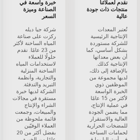
نقدم لعملائنا
خبرة واسعة في
منتجات ذات جودة
الصناعة وميزة
عالية
السعر
تُعتبر المعدات
شركة جيا ديله
الإنتاجية الرئيسية
ركزت على صناعة
للشركة مستوردة
المياه الساخنة لأكثر
بشكل أساسي، كما
من 23 عامًا. نقدم
أن بعض معداتها
حلولًا للعملاء
الإنتاجية كذلك.
لاستخدامات المياه
بالإضافة إلى ذلك،
الساخنة المنزلية
لديها مجموعة من
والتجارية، وأنظمة
الموظفين ذوي
التبريد والتدفئة.
الخبرة الواسعة
الشركة لديها خبرة
لأكثر من 15 عامًا
مستقرة في مجالات
في عملية الإنتاج،
الشراء والإنتاج
مما يضمن الجودة
والمبيعات، وجمعت
العالية والاستقرار
قائمة ملحوظة من
للمضخات الحرارية
العملاء الوفيّين
لحمامات السباحة
بفضل أكثر من 20
في أستراليا بما في
عامًا من الخبرة.