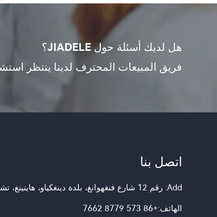
هل لديك أسئلة حول JIADELE؟
فريق المبيعات المحترف لدينا ينتظر استش
اتصل بنا
Add: رقم 12 شارع فنغهوانغ، بلدة دينغكياو، هاينينغ، تشجيانغ، الصين.
الهاتف:
+86 573 8779 7662