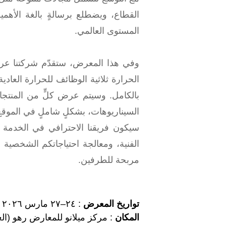
المستوى العالمي.
وفي هذا المعرض، ستقدّم شركتنا عرضه
الحرارة ثلاثية الوظائف للحرارة العاد
بالكامل. وسيتم عرض كلٍّ من المنتجات
السيناريوهات، بشكلٍ شاملٍ في الموقع
سيكون فريقنا الاحترافي في الخدمة 
الفنية، ومعالجة احتياجاتكم الشخص
مربحة للطرفين.
تواريخ المعرض
: ٢٤–٢٧ مارس ٢٠٢٦ (من الساعة ٠٩:٠٠ حتى ١٨:٠٠ يوميًّا)
المكان
: مركز ميلانو للمعارض رهو (العنوان: طريق سيمبي