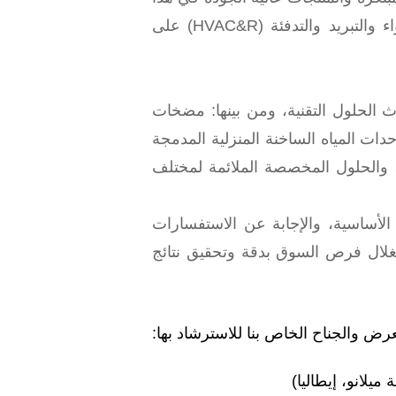
القطاع، ويضطلع برسالةٍ بالغة الأهمية تتمثل في دعم وتعزيز التنمية التعاونية لصناعة تكييف الهواء والتبريد والتدفئة (HVAC&R) على
 الحلول التقنية، ومن بينها: مضخات
دات المياه الساخنة المنزلية المدمجة
ة، والحلول المخصصة الملائمة لمختلف
لأساسية، والإجابة عن الاستفسارات
لال فرص السوق بدقة وتحقيق نتائج
عرض والجناح الخاص بنا للاسترشاد بها: