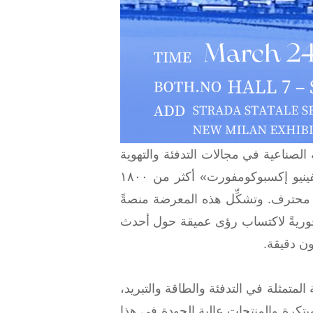
الصناعية في مجالات التدفئة والتهوية
وتكييف الهواء والتبريد (HVAC&R)، جمعت نسخة عام 2026 من معرض «إم سي إي موسترا كونفينيو إكسبوكومفورت» أكثر من ١٨٠٠
ودة من أكثر من ٤٠ دولةً ومنطقةً حول العالم، مع توقُّع حضور يتجاوز ١٠٠٠٠٠ زائرٍ محترف. وتشكِّل هذه المعرضة منصةً
ً محوريةً لاكتساب رؤى عميقة حول أحدث
متمثلة في التدفئة والطاقة والتبريد،
تكرة والمنتجات عالية الجودة في هذا