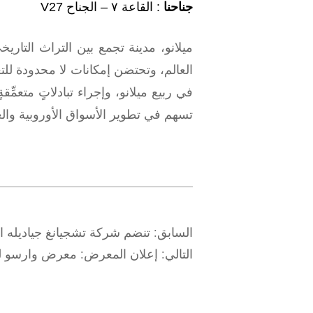
جناحنا
: القاعة ٧ – الجناح V27
ميلانو، مدينة تجمع بين التراث التاري
العالم، وتحتضن إمكانات لا محدودة للت
في ربيع ميلانو، وإجراء تبادلاتٍ متعمِ
تسهم في تطوير الأسواق الأوروبية والع
السابق:
تنضم شركة تشجيانغ جياديله ال
التالي:
إعلان المعرض: معرض وارسو لتقنيات الت