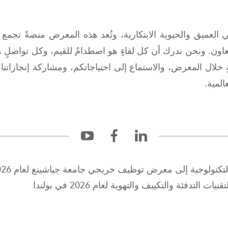
خي العميق والحيوية الابتكارية، وتُعد هذه المعرض منصةً تج
عاون. ونحن ندرك أن كل لقاءٍ هو اصطدامٌ للقيم، وكل تواصلٍ 
ّقةٍ خلال المعرض، والاستماع إلى احتياجاتكم، ومشاركة إنجازات
المية.
تكنولوجية إلى معرض توظيف خريجي جامعة جياشينغ لعام 2026
دفئة والتكييف والتهوية لعام 2026 في بولندا