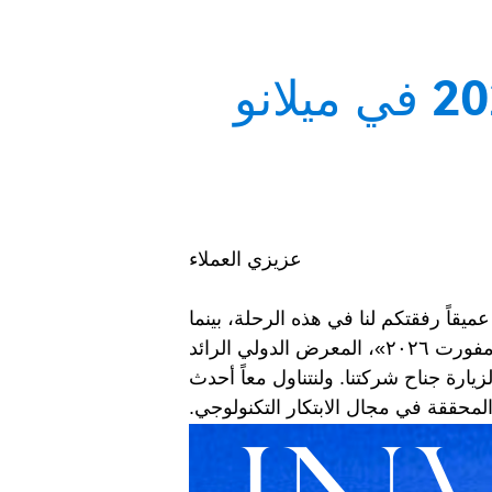
خطاب دعوة للعملاء لصالون ميسي 2026 في ميلانو
عزيزي العملاء
 عميقاً رفقتكم لنا في هذه الرحلة، بينما
نبدأ معاً رحلة جديدة في هذا القطاع. وبمناسبة افتتاح معرض «إم سي إي موسترا كونفيجنو إكسبوكومفورت ٢٠٢٦»، المعرض الدولي الرائد
HVAC&R) في إيطاليا، ندعوكم بحرارة لزيارة جناح شركتنا. ولنتناول معاً أحدث
محققة في مجال الابتكار التكنولوجي.