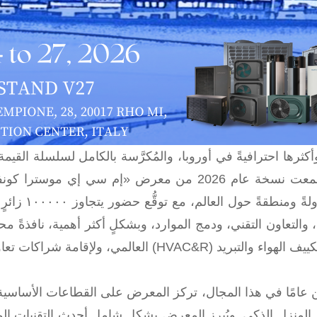
رها احترافيةً في أوروبا، والمُكرَّسة بالكامل لسلسلة القيمة 
عارضًا عالي الج
رية، والتعاون التقني، ودمج الموارد، وبشكلٍ أكثر أهمية، نافذة
العالمي، ولإقامة شراكات تعاون دقيقة.
 عامًا في هذا المجال، تركز المعرض على القطاعات الأساسية ال
لمنزل الذكي. ويُبرز المعرض بشكل شامل أحدث التقنيات المب