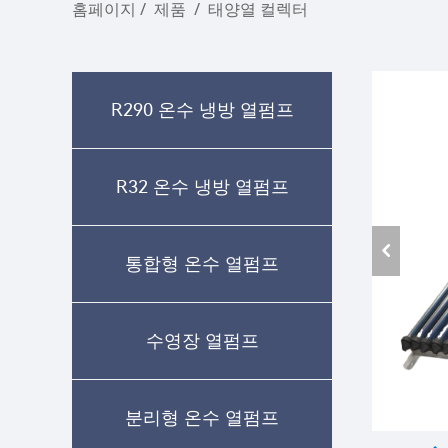
홈페이지
/
제품
/
태양열 컬렉터
R290 온수 냉방 열펌프
R32 온수 냉방 열펌프
통합형 온수 열펌프
수영장 열펌프
분리형 온수 열펌프