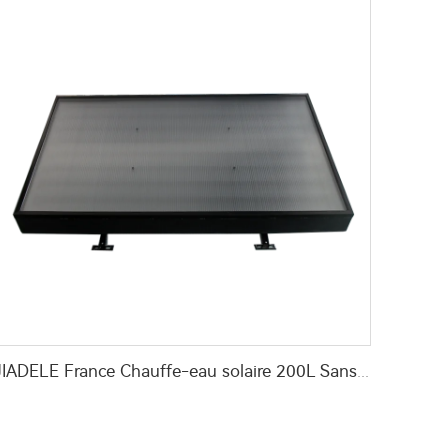
JIADELE France Chauffe-eau solaire 200L Sans réservoir compact panneau photovoltaïque système chauffe-eau solaire