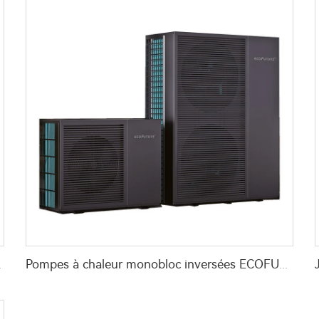
 hôpital, école
Pompes à chaleur monobloc inversées ECOFUTURE R290 pour chauffe-eau