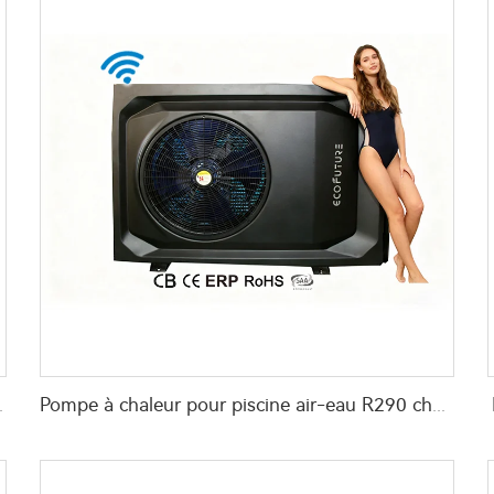
issement et ECS R32
Pompe à chaleur pour piscine air-eau R290 chauffe-eau