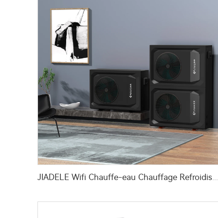
JIADELE Wifi Chauffe-eau Chauffage Refroidissement warmepumpe luft wasser pompa ciepla Pompe à Chaleur par Source d'Air Monobloc R290 Air to Water Heat Pump