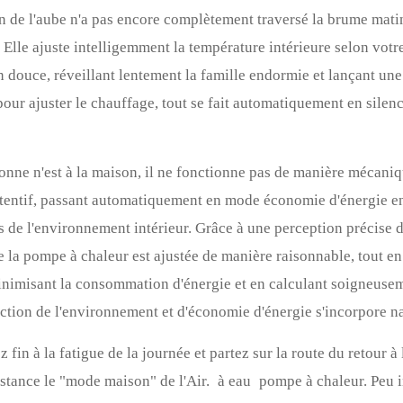
on de l'aube n'a pas encore complètement traversé la brume mati
 Elle ajuste intelligemment la température intérieure selon vot
 douce, réveillant lentement la famille endormie et lançant une 
pour ajuster le chauffage, tout se fait automatiquement en silen
sonne n'est à la maison, il ne fonctionne pas de manière mécani
tentif, passant automatiquement en mode économie d'énergie en
 de l'environnement intérieur. Grâce à une perception précise d
de la pompe à chaleur est ajustée de manière raisonnable, tout e
inimisant la consommation d'énergie et en calculant soigneusem
ction de l'environnement et d'économie d'énergie s'incorpore na
fin à la fatigue de la journée et partez sur la route du retour à l
istance le "mode maison" de l'Air.
à eau
pompe à chaleur. Peu i