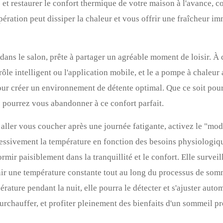
et restaurer le confort thermique de votre maison à l'avance, c
pération peut dissiper la chaleur et vous offrir une fraîcheur i
lée dans le salon, prête à partager un agréable moment de loisir.
ôle intelligent ou l'application mobile, et le
a
pompe à chaleur 
our créer un environnement de détente optimal. Que ce soit pour
us pourrez vous abandonner à ce confort parfait.
à aller vous coucher après une journée fatigante, activez le "mo
essivement la température en fonction des besoins physiologiq
mir paisiblement dans la tranquillité et le confort. Elle survei
ir une température constante tout au long du processus de somm
ature pendant la nuit, elle pourra le détecter et s'ajuster auto
urchauffer, et profiter pleinement des bienfaits d'un sommeil p