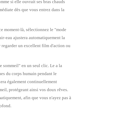
omme si elle ouvrait ses bras chauds
mmédiate dès que vous entrez dans la
 À ce moment-là, sélectionnez le "mode
air-eau ajustera automatiquement la
 regarder un excellent film d'action ou
de sommeil" en un seul clic. Le
a
la
ues du corps humain pendant le
llera également continuellement
eil, protégeant ainsi vos doux rêves.
matiquement, afin que vous n'ayez pas à
rofond.