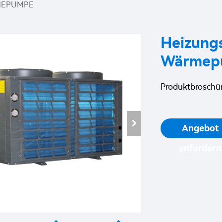
MEPUMPE
Heizung
Wärmepu
Produktbroschür
Angebot
anfordern