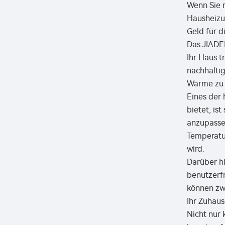
Wenn Sie n
Hausheizu
Geld für d
Das JIADE
Ihr Haus t
nachhaltig
Wärme zu 
Eines der
bietet, is
anzupassen
Temperatur
wird.
Darüber h
benutzerfr
können zwi
Ihr Zuhau
Nicht nur