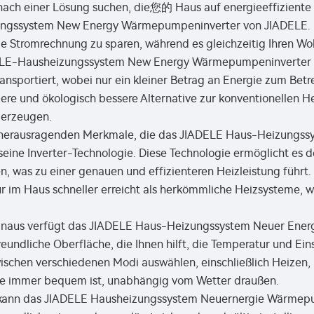
ach einer Lösung suchen, die您的 Haus auf energieeffiziente We
ngssystem New Energy Wärmepumpeninverter von JIADELE. Dies
ie Stromrechnung zu sparen, während es gleichzeitig Ihren W
LE-Hausheizungssystem New Energy Wärmepumpeninverter fun
ransportiert, wobei nur ein kleiner Betrag an Energie zum Betr
ere und ökologisch bessere Alternative zur konventionellen He
erzeugen.
 herausragenden Merkmale, die das JIADELE Haus-Heizung
t seine Inverter-Technologie. Diese Technologie ermöglicht e
, was zu einer genauen und effizienteren Heizleistung führt
 im Haus schneller erreicht als herkömmliche Heizsysteme, w
inaus verfügt das JIADELE Haus-Heizungssystem Neuer Ene
eundliche Oberfläche, die Ihnen hilft, die Temperatur und Einst
schen verschiedenen Modi auswählen, einschließlich Heizen, 
se immer bequem ist, unabhängig vom Wetter draußen.
 kann das JIADELE Hausheizungssystem Neuernergie Wärmepum