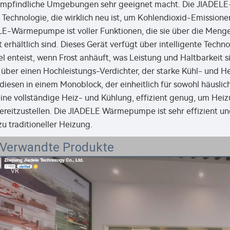
mpfindliche Umgebungen sehr geeignet macht. Die JIADELE-Te
 Technologie, die wirklich neu ist, um Kohlendioxid-Emission
LE-Wärmepumpe ist voller Funktionen, die sie über die Men
erhältlich sind. Dieses Gerät verfügt über intelligente Techn
l enteist, wenn Frost anhäuft, was Leistung und Haltbarkeit
ber einen Hochleistungs-Verdichter, der starke Kühl- und Heiz
diesen in einem Monoblock, der einheitlich für sowohl häusli
eine vollständige Heiz- und Kühlung, effizient genug, um H
eitzustellen. Die JIADELE Wärmepumpe ist sehr effizient und
zu traditioneller Heizung.
Verwandte Produkte
VR