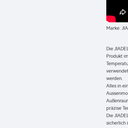
Marke: JI
Die JIADE
Produkt im
Temperatur
verwendet
werden.
Alles in e
Aussenmod
Außenraum.
präzise T
Die JIADEL
sicherlich 