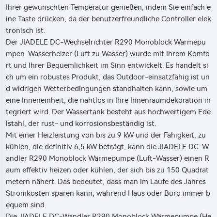
Ihrer gewünschten Temperatur genießen, indem Sie einfach e
ine Taste drücken, da der benutzerfreundliche Controller elek
tronisch ist.
Der JIADELE DC-Wechselrichter R290 Monoblock Wärmepu
mpen-Wasserheizer (Luft zu Wasser) wurde mit Ihrem Komfo
rt und Ihrer Bequemlichkeit im Sinn entwickelt. Es handelt si
ch um ein robustes Produkt, das Outdoor-einsatzfähig ist un
d widrigen Wetterbedingungen standhalten kann, sowie um
eine Inneneinheit, die nahtlos in Ihre Innenraumdekoration in
tegriert wird. Der Wassertank besteht aus hochwertigem Ede
lstahl, der rust- und korrosionsbeständig ist.
Mit einer Heizleistung von bis zu 9 kW und der Fähigkeit, zu
kühlen, die definitiv 6,5 kW beträgt, kann die JIADELE DC-W
andler R290 Monoblock Wärmepumpe (Luft-Wasser) einen R
aum effektiv heizen oder kühlen, der sich bis zu 150 Quadrat
metern nähert. Das bedeutet, dass man im Laufe des Jahres
Stromkosten sparen kann, während Haus oder Büro immer b
equem sind.
Die JIADELE DC-Wandler R290 Monoblock Wärmepumpe (He