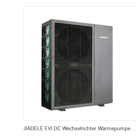
JIADELE EVI DC Wechselrichter Wärmepumpe Luft-Wasser-Wärmepumpe für Hausheizung, Kühlung und Brauchwassererwärmung Wärmepumpe R290