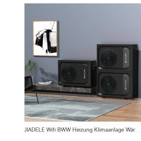
JIADELE Wifi BWW Heizung Klimaanlage Wärmepumpe Luft-Wasser-Pumpe Air Source Heatpump Monoblock R290 Luft-Wasser-Wärmepumpe