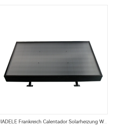
JIADELE Frankreich Calentador Solarheizung Wasser 200L Tanklos kompakt solar PV-Panel Warmwasserbereiter System chauffe eau solaire