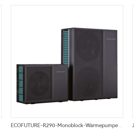
kenhaus Schule
ECOFUTURE-R290-Monoblock-Wärmepumpe mit Wechselrichter für Warmwasserbereitung