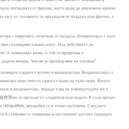
бързо погледната от фреона, което води до мигновено кипене
ма част от топлината се прехвърля от въздуха към фреона, а
есора с енергията, получена от въздуха. Компресорът е като
rима газовидния хладен агент. Под действието на
нт се повишават рязко, и той се превръща в
а дадена мощна "мисия за прехвърляне на топлина".
азовиден хладител потича в кондензатора. Кондензаторът е
езервоара чака тихо от едната страна на тази сцена. Когато
зале в кондензатора, поради това че температурата му е
а自然而но се преходи от хладителя към водата. В този процес
 reliquefies, връщайки се в течна състояние. След като
ата й стабилно се повишава и постепенно достига горещата