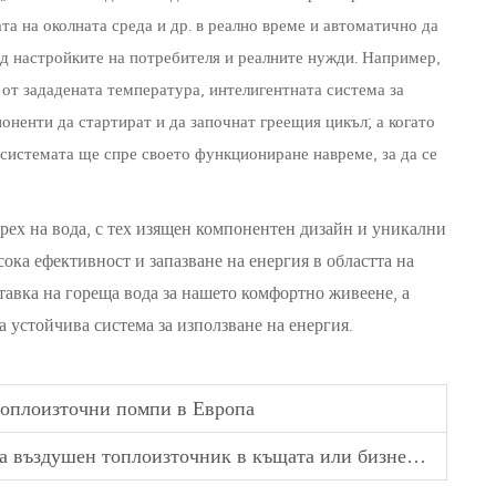
та на околната среда и др. в реално време и автоматично да
ед настройките на потребителя и реалните нужди. Например,
 от зададената температура, интелигентната система за
ненти да стартират и да започнат греещия цикъл; а когато
 системата ще спре своето функциониране навреме, за да се
грех на вода, с тех изящен компонентен дизайн и уникални
ка ефективност и запазване на енергия в областта на
тавка на гореща вода за нашето комфортно живеене, а
а устойчива система за използване на енергия.
оплоизточни помпи в Европа
въздушен топлоизточник в къщата или бизнеса си