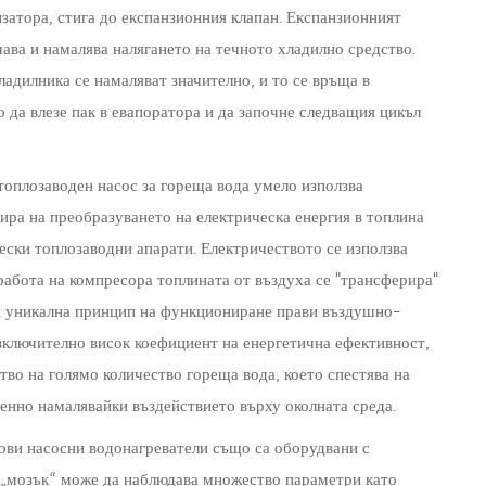
нзатора, стига до експанзионния клапан. Експанзионният
ичава и намалява налягането на течното хладилно средство.
ладилника се намаляват значително, и то се връща в
о да влезе пак в евапоратора и да започне следващия цикъл
топлозаводен насос за гореща вода умело използва
пира на преобразуването на електрическа енергия в топлина
ески топлозаводни апарати. Електричеството се използва
работа на компресора топлината от въздуха се "трансферира"
зи уникална принцип на функциониране прави въздушно-
зключително висок коефициент на енергетична ефективност,
тво на голямо количество гореща вода, което спестява на
енно намалявайки въздействието върху околната среда.
ови насосни водонагреватели също са оборудвани с
н „мозък“ може да наблюдава множество параметри като