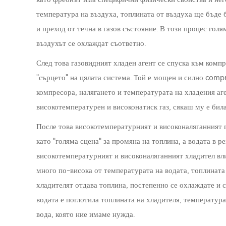
температура на въздуха, топлината от въздуха ще бъде 
и преход от течна в газов състояние. В този процес голя
въздухът се охлаждат съответно.
След това газовидният хладен агент се спуска към компр
"сърцето" на цялата система. Той е мощен и силно comp
компресора, налягането и температурата на хладения аге
високотемпературен и високонатиск газ, сякаш му е бил
После това високотемпературният и високоналяганният г
като "голяма сцена" за промяна на топлина, а водата в р
високотемпературният и високоналяганният хладител вли
много по-висока от температурата на водата, топлинат
хладителят отдава топлина, постепенно се охлаждате и се
водата е поглотила топлината на хладителя, температур
вода, която ние имаме нужда.