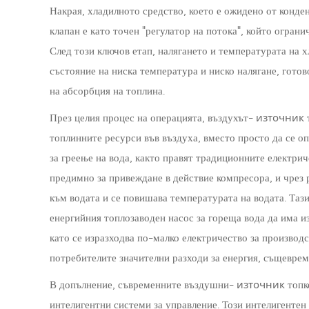
Накрая, хладилното средство, което е ожидено от конде
клапан е като точен "регулатор на потока", който огран
След този ключов етап, налягането и температурата на х
състояние на ниска температура и ниско налягане, готов
на абсорбция на топлина.
източник
През целия процес на операцията, въздухът-
топлинните ресурси във въздуха, вместо просто да се о
за греење на вода, както правят традиционните електрич
предимно за привеждане в действие компресора, и чрез 
към водата и се повишава температурата на водата. Та
енергийния топлозаводен насос за гореща вода да има и
като се изразходва по-малко електричество за производс
потребителите значителни разходи за енергия, същеврем
източник
В допълнение, съвременните въздушни-
топк
интелигентни системи за управление. Този интелигенте