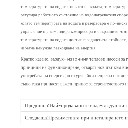
температурата на водата, нивото на водата, температура
регулира работното състояние на водонагревателя спор
когато температурата на водата в резервоара е по-ниска
управление ще командира компресора и свързаните компо
температурата на водата достигне зададената стойност,
избегне ненужно разходване на енергия.
източник
Кратко казано, въздух-
теплови насоси за 
принципи на функциониране, отварят нов път към висо
употребата на енергия, осигурявайки непрекъснат дос
също така принасят важен принос за строителството н
Предишна:
Най-продаваните вода-въздушни т
Следваща:
Предимствата при инсталирането на 