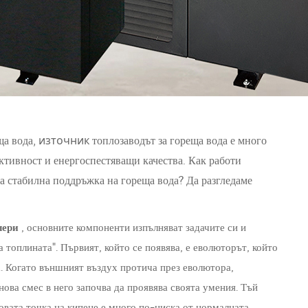
източник
ща вода,
топлозаводът за гореща вода е много
ктивност и енергоспестяващи качества. Как работи
ва стабилна поддръжка на гореща вода? Да разгледаме
лери
, основните компоненти изпълняват задачите си и
а топлината". Първият, който се появява, е еволюторът, който
а. Когато външният въздух протича през еволютора,
ова смес в него започва да проявява своята умения. Тъй
овата точка на кипене е много по-ниска от нормалната