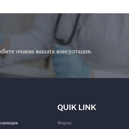
бите очаква вашата консултация.
QUIK LINK
ровинция
Фирма