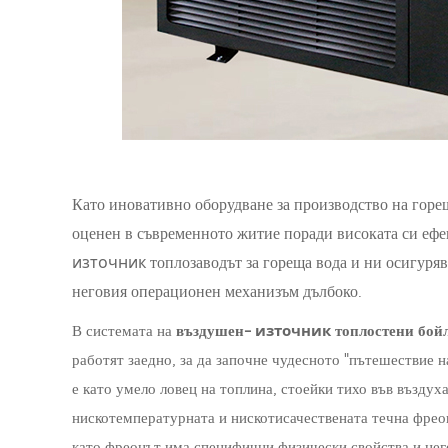
Като иновативно оборудване за производство на горе
оценен в съвременното житие поради високата си ефе
източник
топлозаводът за гореща вода и ни осигуря
неговия операционен механизъм дълбоко.
източник
В системата на
въздушен-
топлостени бой
работят заедно, за да започне чудесното "пътешествие н
е като умело ловец на топлина, стоейки тихо във въздух
нискотемпературната и нискотисачествената течна фреон
като фреонът има специфични физически свойства и нег